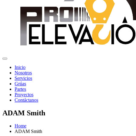
Inicio
Nosotros
Servicios
Grúas
Partes
Proyectos
Contáctanos
ADAM Smith
Home
ADAM Smith